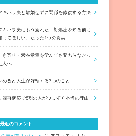
フキハラ夫と離婚せずに関係を修復する方法
フキハラ夫にもう疲れた…対処法を知る前に
知ってほしい、たった1つの真実
引き寄せ・潜在意識を学んでも変わらなかっ
た人へ
やめると人生が好転する3つのこと
夫婦再構築で8割の人がつまずく本当の理由
最近のコメント
魂の声が聞きたい人へ
に
アワ トモエ
より