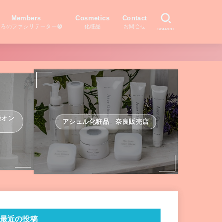
Members
Cosmetics
Contact
ころのファシリテーター®
化粧品
お問合せ
SEARCH
録オン
アシェル化粧品 奈良販売店
最近の投稿