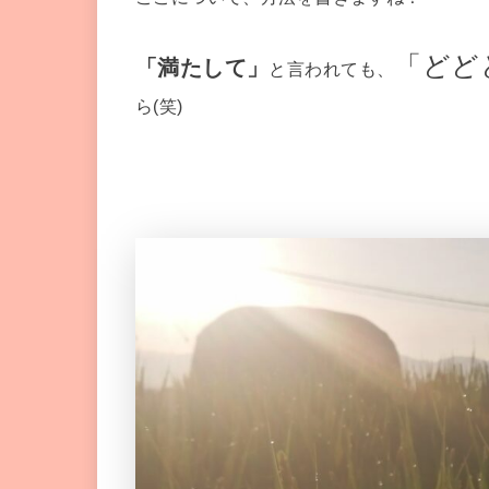
「どど
「満たして」
と言われても、
ら(笑)