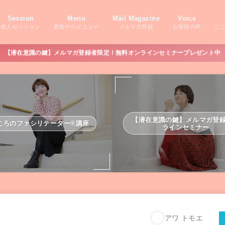
Session
Menu
Mail Magazine
Voice
個人セッション
募集中のメニュー
メルマガ登録
お客様の声
こ
【潜在意識の鍵】メルマガ登録者限定！無料オンラインセミナープレゼント中
【潜在意識の鍵】メルマガ登
ころのファシリテーター®講座
ラインセミナー
アワ トモエ