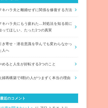
フキハラ夫と離婚せずに関係を修復する方法
フキハラ夫にもう疲れた…対処法を知る前に
知ってほしい、たった1つの真実
引き寄せ・潜在意識を学んでも変わらなかっ
た人へ
やめると人生が好転する3つのこと
夫婦再構築で8割の人がつまずく本当の理由
最近のコメント
魂の声が聞きたい人へ
に
アワ トモエ
より