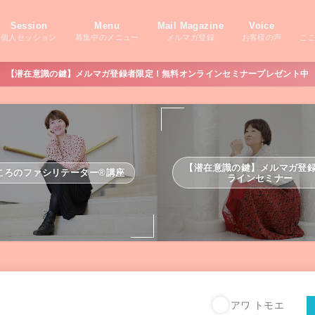
Session
Menu
Mail Magazine
Voice
個人セッション
募集中のメニュー
メルマガ登録
お客様の声
こ
【潜在意識の鍵】メルマガ登録者限定！無料オンラインセミナープレゼント中
【潜在意識の鍵】メルマガ登
ころのファシリテーター®講座
ラインセミナー
アワ トモエ