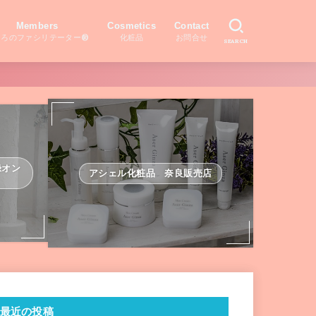
Members
Cosmetics
Contact
ころのファシリテーター®
化粧品
お問合せ
SEARCH
録オン
アシェル化粧品 奈良販売店
最近の投稿