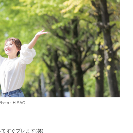
Photo：HISAO
てすぐブレます(笑)