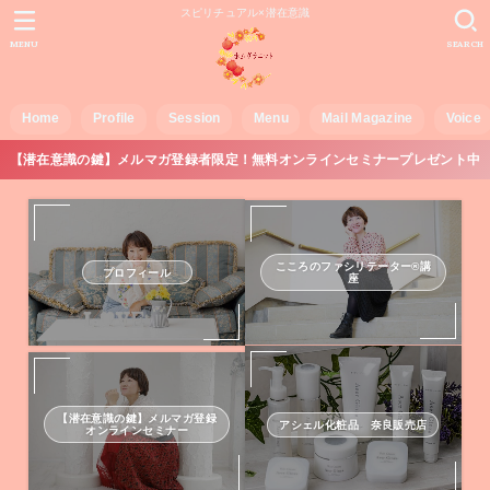
スピリチュアル×潜在意識
MENU
SEARCH
Home
Profile
Session
Menu
Mail Magazine
Voice
【潜在意識の鍵】メルマガ登録者限定！無料オンラインセミナープレゼント中
こころのファシリテーター®講
プロフィール
座
【潜在意識の鍵】メルマガ登録
アシェル化粧品 奈良販売店
オンラインセミナー