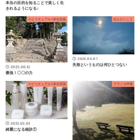
本当の目的を知ることで楽しく生
きれるようになる♪
スピリチュアル×潜在意識
伝えたいこと
2021.03.07
失敗というものは何ひとつない
2025.06.15
最強！〇〇の力
スピリチュアル×潜在意識
アワノネ呼吸
2021.05.01
綺麗になる秘訣①