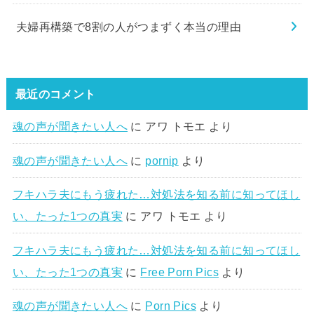
夫婦再構築で8割の人がつまずく本当の理由
最近のコメント
魂の声が聞きたい人へ
に
アワ トモエ
より
魂の声が聞きたい人へ
に
pornip
より
フキハラ夫にもう疲れた…対処法を知る前に知ってほし
い、たった1つの真実
に
アワ トモエ
より
フキハラ夫にもう疲れた…対処法を知る前に知ってほし
い、たった1つの真実
に
Free Porn Pics
より
魂の声が聞きたい人へ
に
Porn Pics
より