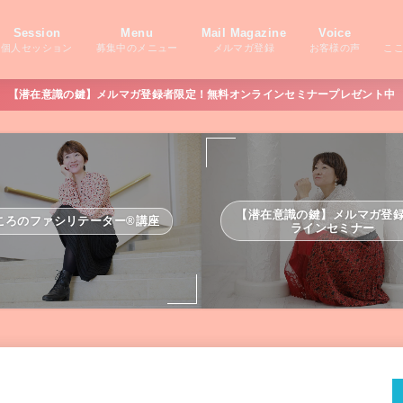
Session
Menu
Mail Magazine
Voice
個人セッション
募集中のメニュー
メルマガ登録
お客様の声
こ
【潜在意識の鍵】メルマガ登録者限定！無料オンラインセミナープレゼント中
【潜在意識の鍵】メルマガ登
ころのファシリテーター®講座
ラインセミナー