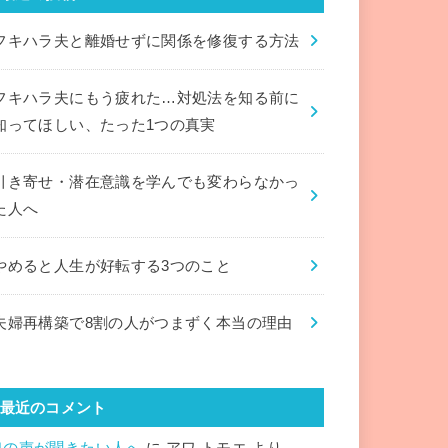
フキハラ夫と離婚せずに関係を修復する方法
フキハラ夫にもう疲れた…対処法を知る前に
知ってほしい、たった1つの真実
引き寄せ・潜在意識を学んでも変わらなかっ
た人へ
やめると人生が好転する3つのこと
夫婦再構築で8割の人がつまずく本当の理由
最近のコメント
魂の声が聞きたい人へ
に
アワ トモエ
より