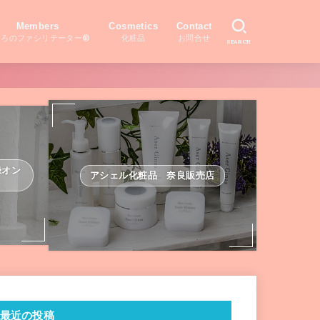
Members
Cosmetics
Contact
ころのファシリテーター®
化粧品
お問合せ
SEARCH
録オン
アシェル化粧品 奈良販売店
最近の投稿