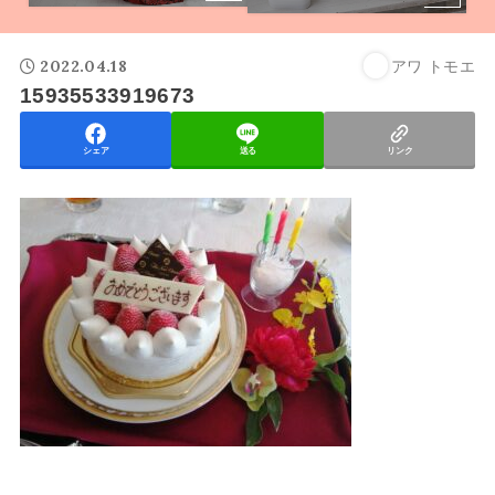
2022.04.18
アワ トモエ
15935533919673
シェア
送る
リンク