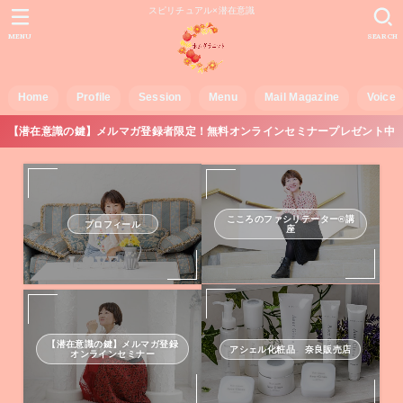
スピリチュアル×潜在意識
MENU
SEARCH
Home
Profile
Session
Menu
Mail Magazine
Voice
【潜在意識の鍵】メルマガ登録者限定！無料オンラインセミナープレゼント中
こころのファシリテーター®講
プロフィール
座
【潜在意識の鍵】メルマガ登録
アシェル化粧品 奈良販売店
オンラインセミナー