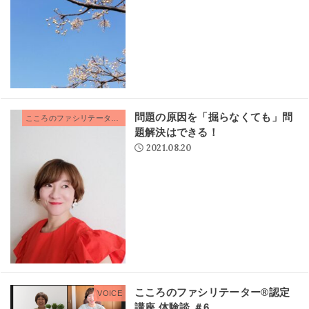
問題の原因を「掘らなくても」問
こころのファシリテーター®
題解決はできる！
2021.08.20
こころのファシリテーター®認定
VOICE
講座 体験談 ＃6