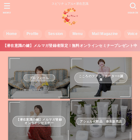
スピリチュアル×潜在意識
MENU
SEARCH
Home
Profile
Session
Menu
Mail Magazine
Voice
【潜在意識の鍵】メルマガ登録者限定！無料オンラインセミナープレゼント中
こころのファシリテーター®講
プロフィール
座
【潜在意識の鍵】メルマガ登録
アシェル化粧品 奈良販売店
オンラインセミナー