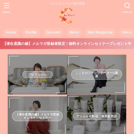
スピリチュアル×潜在意識
MENU
SEARCH
Home
Profile
Session
Menu
Mail Magazine
Voice
【潜在意識の鍵】メルマガ登録者限定！無料オンラインセミナープレゼント中
こころのファシリテーター®講
プロフィール
座
【潜在意識の鍵】メルマガ登録
アシェル化粧品 奈良販売店
オンラインセミナー