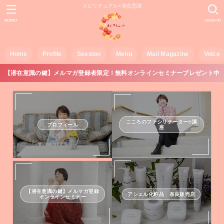
スピリチュアル×潜在意識
MENU
SEARCH
Home
Profile
Session
Menu
Mail Magazine
Voice
【潜在意識の鍵】メルマガ登録者限定！無料オンラインセミナープレゼント中
こころのファシリテーター®講
プロフィール
座
【潜在意識の鍵】メルマガ登録
アシェル化粧品 奈良販売店
オンラインセミナー