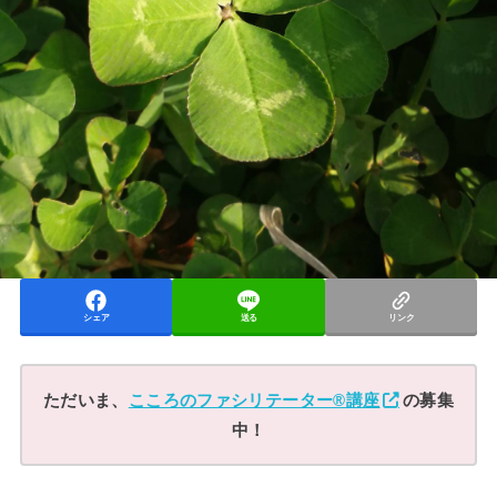
シェア
送る
リンク
ただいま、
こころのファシリテーター®講座
の募集
中！