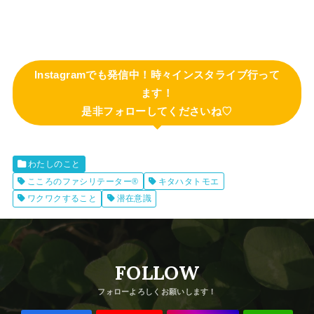
Instagramでも発信中！時々インスタライブ行って
ます！
是非フォローしてくださいね♡
わたしのこと
こころのファシリテーター®
キタハタトモエ
ワクワクすること
潜在意識
FOLLOW