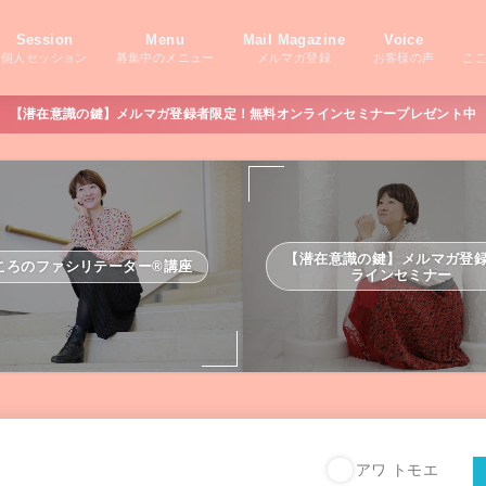
Session
Menu
Mail Magazine
Voice
個人セッション
募集中のメニュー
メルマガ登録
お客様の声
こ
【潜在意識の鍵】メルマガ登録者限定！無料オンラインセミナープレゼント中
【潜在意識の鍵】メルマガ登
ころのファシリテーター®講座
ラインセミナー
アワ トモエ