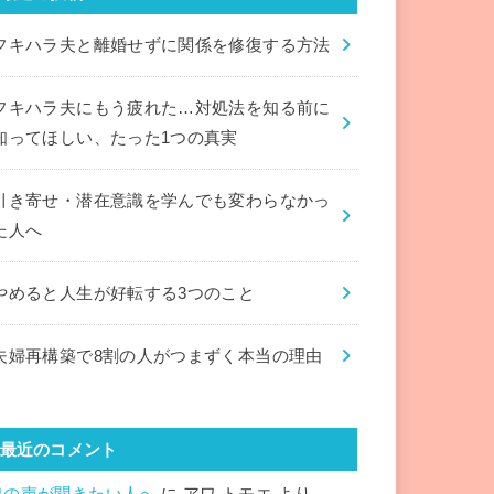
フキハラ夫と離婚せずに関係を修復する方法
フキハラ夫にもう疲れた…対処法を知る前に
知ってほしい、たった1つの真実
引き寄せ・潜在意識を学んでも変わらなかっ
た人へ
やめると人生が好転する3つのこと
夫婦再構築で8割の人がつまずく本当の理由
最近のコメント
魂の声が聞きたい人へ
に
アワ トモエ
より