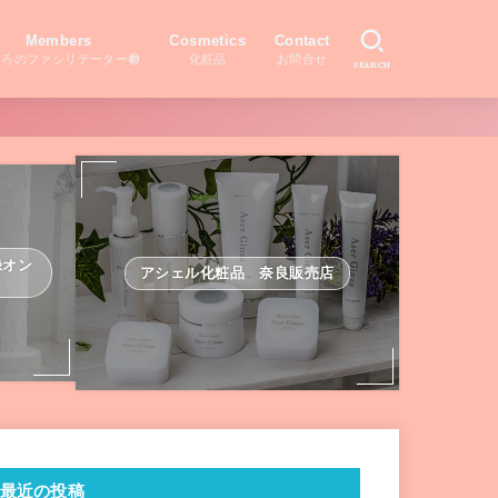
Members
Cosmetics
Contact
ころのファシリテーター®
化粧品
お問合せ
SEARCH
録オン
アシェル化粧品 奈良販売店
最近の投稿