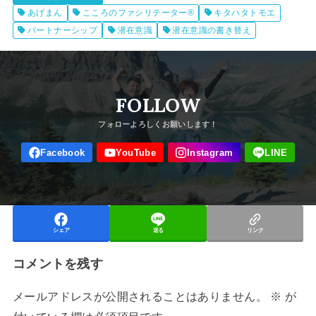
あげまん
こころのファシリテーター®
キタハタトモエ
パートナーシップ
潜在意識
潜在意識の書き替え
FOLLOW
シェア
送る
リンク
コメントを残す
メールアドレスが公開されることはありません。
※
が