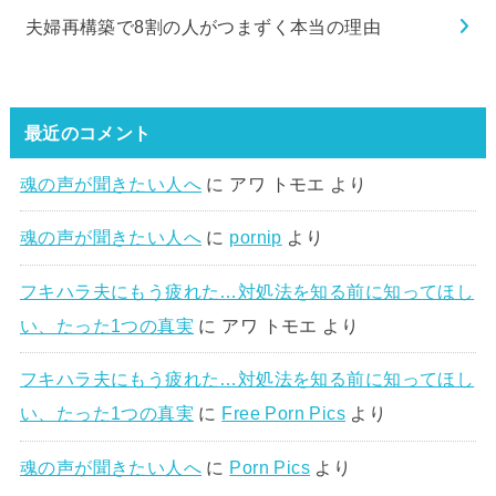
夫婦再構築で8割の人がつまずく本当の理由
最近のコメント
魂の声が聞きたい人へ
に
アワ トモエ
より
魂の声が聞きたい人へ
に
pornip
より
フキハラ夫にもう疲れた…対処法を知る前に知ってほし
い、たった1つの真実
に
アワ トモエ
より
フキハラ夫にもう疲れた…対処法を知る前に知ってほし
い、たった1つの真実
に
Free Porn Pics
より
魂の声が聞きたい人へ
に
Porn Pics
より