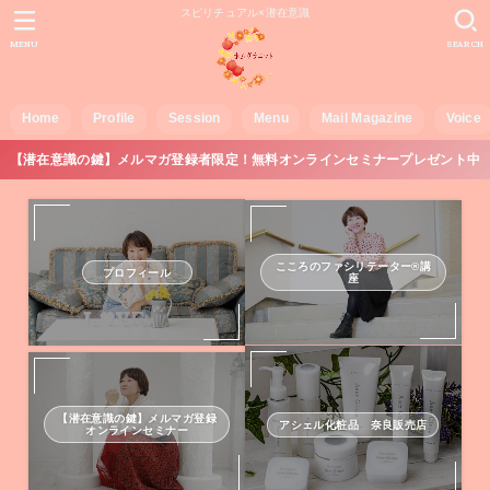
スピリチュアル×潜在意識
MENU
SEARCH
Home
Profile
Session
Menu
Mail Magazine
Voice
【潜在意識の鍵】メルマガ登録者限定！無料オンラインセミナープレゼント中
こころのファシリテーター®講
プロフィール
座
【潜在意識の鍵】メルマガ登録
アシェル化粧品 奈良販売店
オンラインセミナー